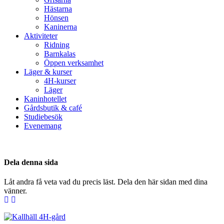
Hästarna
Hönsen
Kaninerna
Aktiviteter
Ridning
Barnkalas
Öppen verksamhet
Läger & kurser
4H-kurser
Läger
Kaninhotellet
Gårdsbutik & café
Studiebesök
Evenemang
Dela denna sida
Låt andra få veta vad du precis läst. Dela den här sidan med dina
vänner.