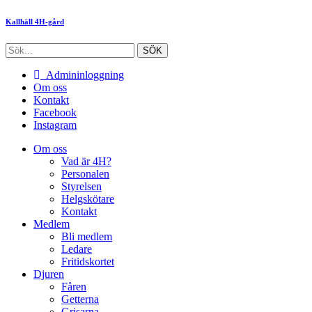
Kallhäll 4H-gård
Admininloggning
Om oss
Kontakt
Facebook
Instagram
Om oss
Vad är 4H?
Personalen
Styrelsen
Helgskötare
Kontakt
Medlem
Bli medlem
Ledare
Fritidskortet
Djuren
Fåren
Getterna
Grisarna