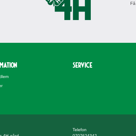
Få
rmation
Service
edlem
er
Telefon
ls 4H-gård
0707624342