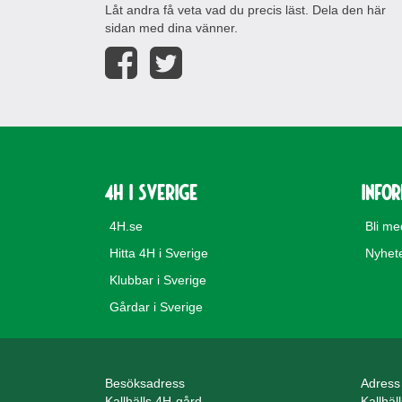
Låt andra få veta vad du precis läst. Dela den här
sidan med dina vänner.
4H i Sverige
Info
4H.se
Bli m
Hitta 4H i Sverige
Nyhet
Klubbar i Sverige
Gårdar i Sverige
Besöksadress
Adress
Kallhälls 4H-gård
Kallhäl