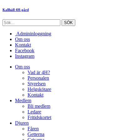
Kallhäll 4H-gård
Admininloggning
Om oss
Kontakt
Facebook
Instagram
Om oss
Vad är 4H?
Personalen
Styrelsen
Helgskötare
Kontakt
Medlem
Bli medlem
Ledare
Fritidskortet
Djuren
Fåren
Getterna
Grisarna