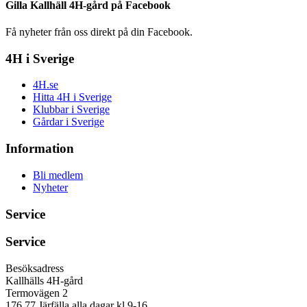
Gilla Kallhäll 4H-gård på Facebook
Få nyheter från oss direkt på din Facebook.
4H i Sverige
4H.se
Hitta 4H i Sverige
Klubbar i Sverige
Gårdar i Sverige
Information
Bli medlem
Nyheter
Service
Service
Besöksadress
Kallhälls 4H-gård
Termovägen 2
176 77 Järfälla alla dagar kl 9-16