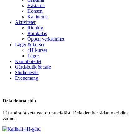
Hästarna
Hönsen
Kaninerna
Aktiviteter
Ridning
Barnkalas
Öppen verksamhet
Läger & kurser
4H-kurser
Läger
Kaninhotellet
Gårdsbutik & café
Studiebesök
Evenemang
Dela denna sida
Låt andra få veta vad du precis läst. Dela den här sidan med dina
vänner.