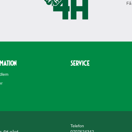
Få
rmation
Service
edlem
er
Telefon
ls 4H-gård
0707624342