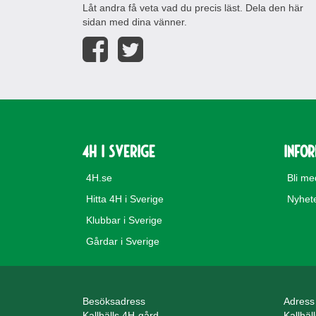
Låt andra få veta vad du precis läst. Dela den här
sidan med dina vänner.
4H i Sverige
Info
4H.se
Bli m
Hitta 4H i Sverige
Nyhet
Klubbar i Sverige
Gårdar i Sverige
Besöksadress
Adress
Kallhälls 4H-gård
Kallhäl