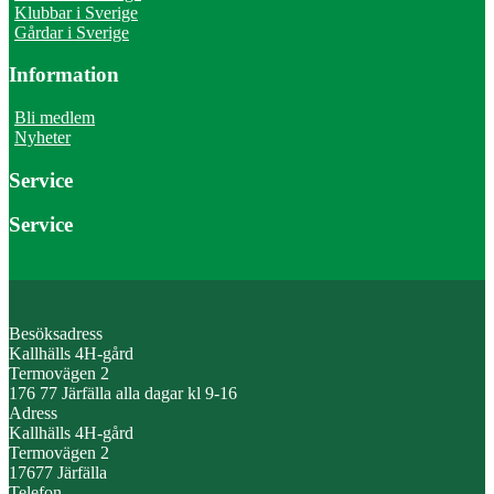
Klubbar i Sverige
Gårdar i Sverige
Information
Bli medlem
Nyheter
Service
Service
Besöksadress
Kallhälls 4H-gård
Termovägen 2
176 77 Järfälla alla dagar kl 9-16
Adress
Kallhälls 4H-gård
Termovägen 2
17677 Järfälla
Telefon