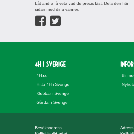
Låt andra få veta vad du precis läst. Dela den här
sidan med dina vänner.
4H i Sverige
Info
4H.se
Bli m
Hitta 4H i Sverige
Nyhet
Klubbar i Sverige
Gårdar i Sverige
Besöksadress
Adress
Kallhälls 4H-gård
Kallhäl