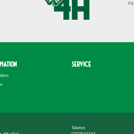
Få
rmation
Service
edlem
er
Telefon
ls 4H-gård
0707624342