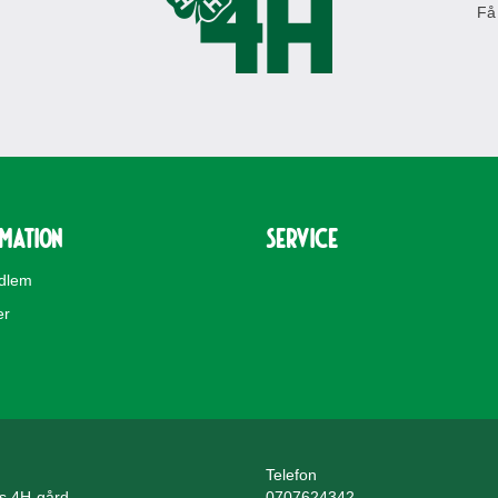
Få
rmation
Service
edlem
er
Telefon
ls 4H-gård
0707624342