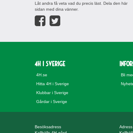
Låt andra få veta vad du precis läst. Dela den här
sidan med dina vänner.
4H i Sverige
Info
4H.se
Bli m
Hitta 4H i Sverige
Nyhet
Klubbar i Sverige
Gårdar i Sverige
Besöksadress
Adress
Kallhälls 4H-gård
Kallhäl