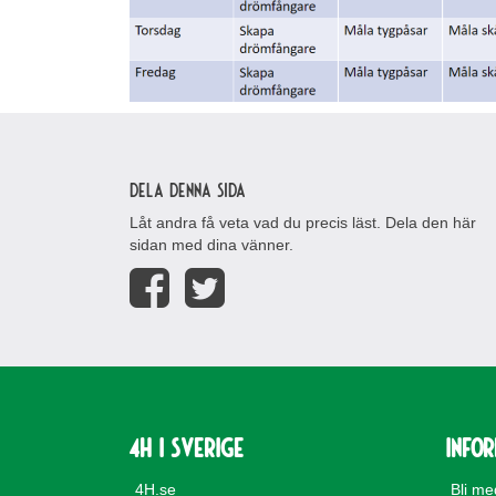
Dela denna sida
Låt andra få veta vad du precis läst. Dela den här
sidan med dina vänner.
4H i Sverige
Info
4H.se
Bli m