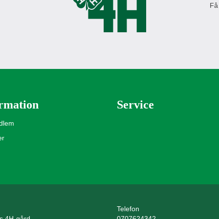
Få
rmation
Service
edlem
er
Telefon
ls 4H-gård
0707624342