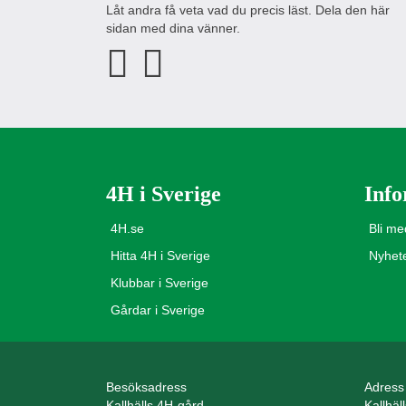
Låt andra få veta vad du precis läst. Dela den här
sidan med dina vänner.
4H i Sverige
Info
4H.se
Bli m
Hitta 4H i Sverige
Nyhet
Klubbar i Sverige
Gårdar i Sverige
Besöksadress
Adress
Kallhälls 4H-gård
Kallhäl