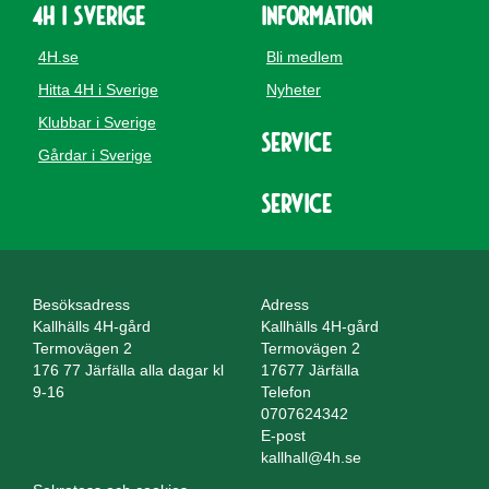
4H i Sverige
Information
4H.se
Bli medlem
Hitta 4H i Sverige
Nyheter
Klubbar i Sverige
Service
Gårdar i Sverige
Service
Besöksadress
Adress
Kallhälls 4H-gård
Kallhälls 4H-gård
Termovägen 2
Termovägen 2
176 77 Järfälla alla dagar kl
17677 Järfälla
9-16
Telefon
0707624342
E-post
kallhall@4h.se