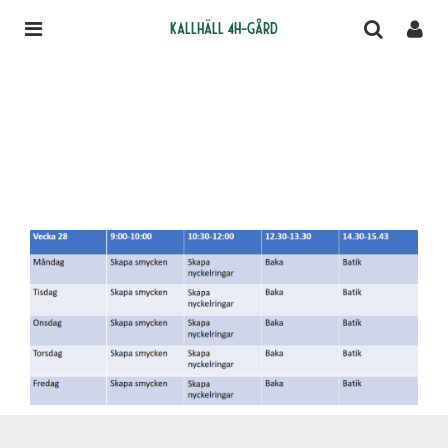
Kallhäll 4H-gård