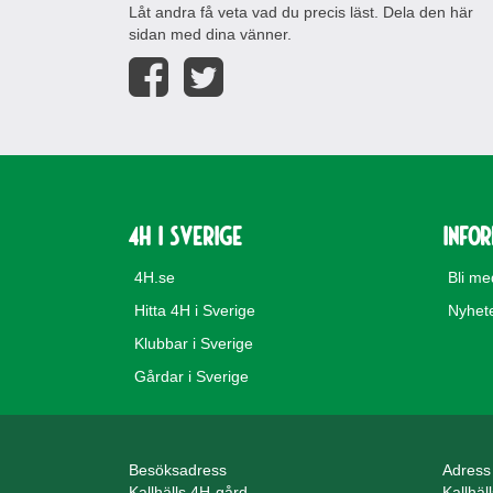
Låt andra få veta vad du precis läst. Dela den här
sidan med dina vänner.
4H i Sverige
Info
4H.se
Bli m
Hitta 4H i Sverige
Nyhet
Klubbar i Sverige
Gårdar i Sverige
Besöksadress
Adress
Kallhälls 4H-gård
Kallhäl