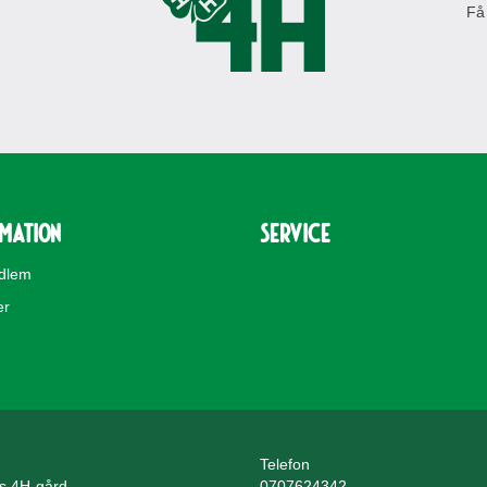
Få
rmation
Service
edlem
er
Telefon
ls 4H-gård
0707624342