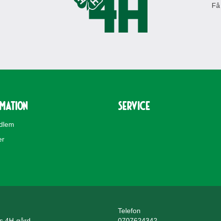
Få
rmation
Service
edlem
er
Telefon
ls 4H-gård
0707624342