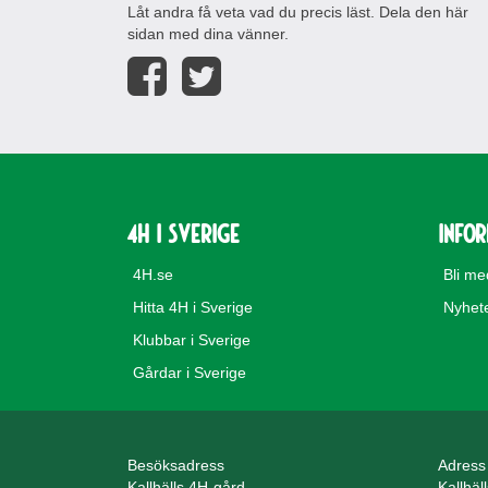
Låt andra få veta vad du precis läst. Dela den här
sidan med dina vänner.
4H i Sverige
Info
4H.se
Bli m
Hitta 4H i Sverige
Nyhet
Klubbar i Sverige
Gårdar i Sverige
Besöksadress
Adress
Kallhälls 4H-gård
Kallhäl