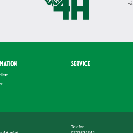
Få
rmation
Service
edlem
er
Telefon
ls 4H-gård
0707624342