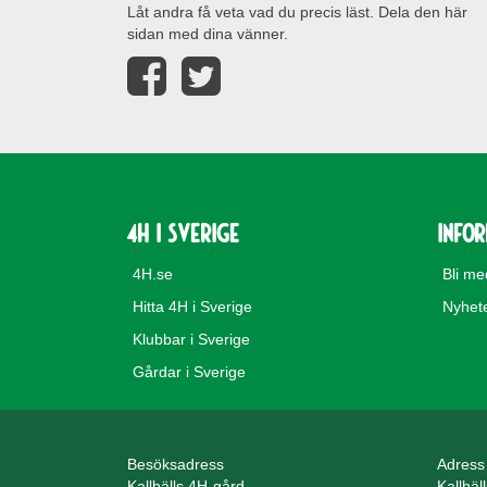
Låt andra få veta vad du precis läst. Dela den här
sidan med dina vänner.
4H i Sverige
Info
4H.se
Bli m
Hitta 4H i Sverige
Nyhet
Klubbar i Sverige
Gårdar i Sverige
Besöksadress
Adress
Kallhälls 4H-gård
Kallhäl