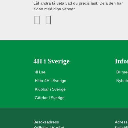
Låt andra få veta vad du precis läst. Dela den här
sidan med dina vänner.
4H i Sverige
Info
4H.se
Bli m
Hitta 4H i Sverige
Nyhet
Klubbar i Sverige
Gårdar i Sverige
Besöksadress
Adress
Kallhälls 4H-gård
Kallhäl