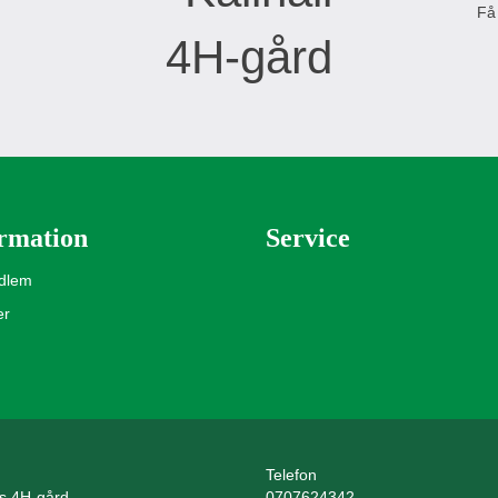
Få
rmation
Service
edlem
er
Telefon
ls 4H-gård
0707624342