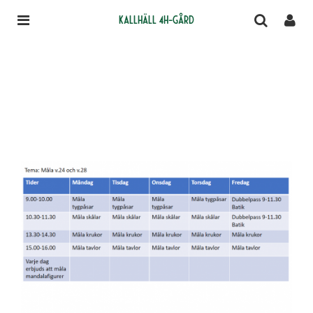
Kallhäll 4H-gård