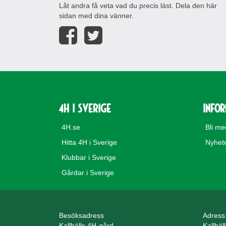
Låt andra få veta vad du precis läst. Dela den här
sidan med dina vänner.
4H i Sverige
Info
4H.se
Bli m
Hitta 4H i Sverige
Nyhet
Klubbar i Sverige
Gårdar i Sverige
Besöksadress
Adress
Kallhälls 4H-gård
Kallhäl