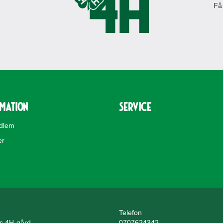
Få
rmation
Service
edlem
er
Telefon
ls 4H-gård
0707624342