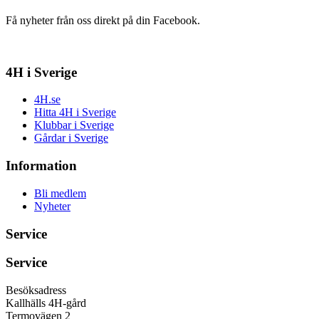
Få nyheter från oss direkt på din Facebook.
4H i Sverige
4H.se
Hitta 4H i Sverige
Klubbar i Sverige
Gårdar i Sverige
Information
Bli medlem
Nyheter
Service
Service
Besöksadress
Kallhälls 4H-gård
Termovägen 2