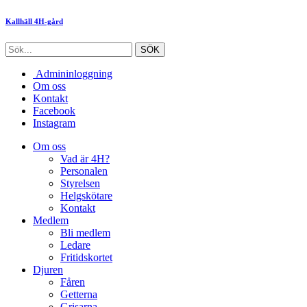
Kallhäll 4H-gård
Admininloggning
Om oss
Kontakt
Facebook
Instagram
Om oss
Vad är 4H?
Personalen
Styrelsen
Helgskötare
Kontakt
Medlem
Bli medlem
Ledare
Fritidskortet
Djuren
Fåren
Getterna
Grisarna