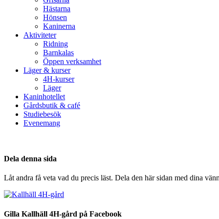
Hästarna
Hönsen
Kaninerna
Aktiviteter
Ridning
Barnkalas
Öppen verksamhet
Läger & kurser
4H-kurser
Läger
Kaninhotellet
Gårdsbutik & café
Studiebesök
Evenemang
Dela denna sida
Låt andra få veta vad du precis läst. Dela den här sidan med dina vänn
Gilla Kallhäll 4H-gård på Facebook