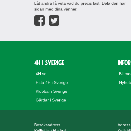
Låt andra få veta vad du precis läst. Dela den här
sidan med dina vänner.
4H i Sverige
Info
4H.se
Bli m
Hitta 4H i Sverige
Nyhet
Klubbar i Sverige
Gårdar i Sverige
Besöksadress
Adress
Kallhälls 4H-gård
Kallhäl