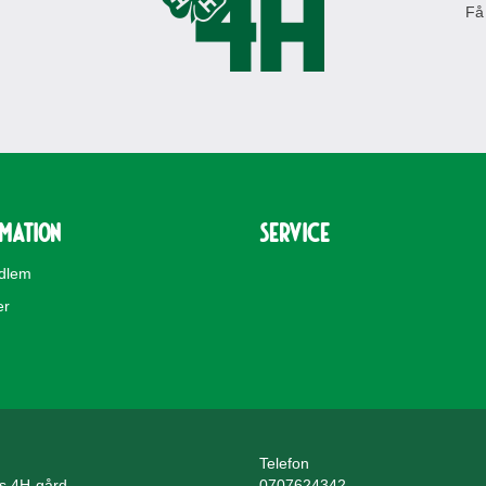
Få
rmation
Service
edlem
er
Telefon
ls 4H-gård
0707624342