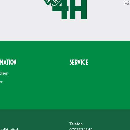
Få
rmation
Service
edlem
er
Telefon
ls 4H-gård
0707624342