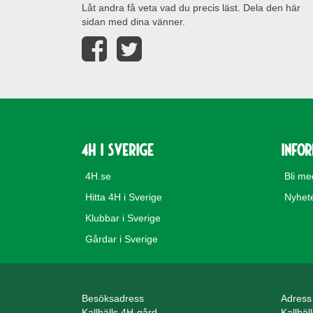
Låt andra få veta vad du precis läst. Dela den här
sidan med dina vänner.
4H i Sverige
Info
4H.se
Bli m
Hitta 4H i Sverige
Nyhet
Klubbar i Sverige
Gårdar i Sverige
Besöksadress
Adress
Kallhälls 4H-gård
Kallhäl