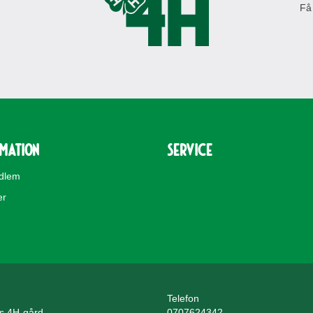
Få
rmation
Service
edlem
er
Telefon
ls 4H-gård
0707624342