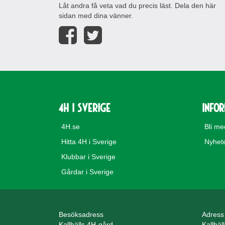
Låt andra få veta vad du precis läst. Dela den här
sidan med dina vänner.
4H i Sverige
Info
4H.se
Bli m
Hitta 4H i Sverige
Nyhet
Klubbar i Sverige
Gårdar i Sverige
Besöksadress
Adress
Kallhälls 4H-gård
Kallhäl