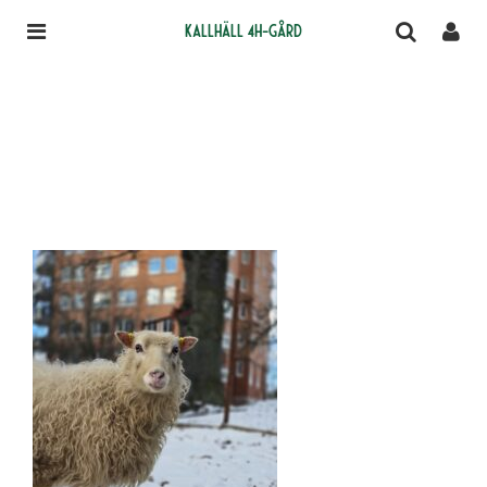
Kallhäll 4H-gård