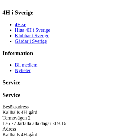
4H i Sverige
4H.se
Hitta 4H i Sverige
Klubbar i Sverige
Gårdar i Sverige
Information
Bli medlem
Nyheter
Service
Service
Besöksadress
Kallhälls 4H-gård
Termovägen 2
176 77 Järfälla alla dagar kl 9-16
Adress
Kallhälls 4H-gård