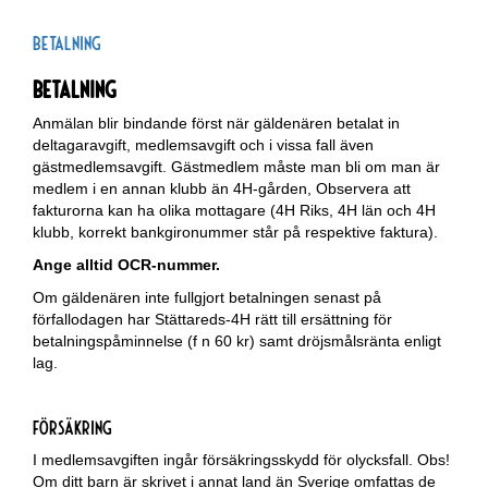
Betalning
Betalning
Anmälan blir bindande först när gäldenären betalat in
deltagaravgift, medlemsavgift och i vissa fall även
gästmedlemsavgift. Gästmedlem måste man bli om man är
medlem i en annan klubb än 4H-gården, Observera att
fakturorna kan ha olika mottagare (4H Riks, 4H län och 4H
klubb, korrekt bankgironummer står på respektive faktura).
Ange alltid OCR-nummer.
Om gäldenären inte fullgjort betalningen senast på
förfallodagen har Stättareds-4H rätt till ersättning för
betalningspåminnelse (f n 60 kr) samt dröjsmålsränta enligt
lag.
Försäkring
I medlemsavgiften ingår försäkringsskydd för olycksfall. Obs!
Om ditt barn är skrivet i annat land än Sverige omfattas de