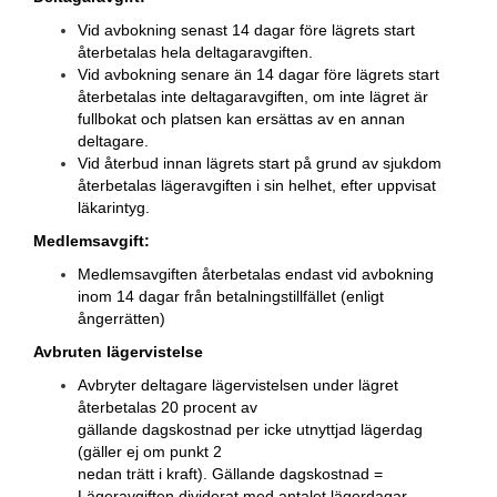
Vid avbokning senast 14 dagar före lägrets start
återbetalas hela deltagaravgiften.
Vid avbokning senare än 14 dagar före lägrets start
återbetalas inte deltagaravgiften, om inte lägret är
fullbokat och platsen kan ersättas av en annan
deltagare.
Vid återbud innan lägrets start på grund av sjukdom
återbetalas lägeravgiften i sin helhet, efter uppvisat
läkarintyg.
Medlemsavgift:
Medlemsavgiften återbetalas endast vid avbokning
inom 14 dagar från betalningstillfället (enligt
ångerrätten)
Avbruten lägervistelse
Avbryter deltagare lägervistelsen under lägret
återbetalas 20 procent av
gällande dagskostnad per icke utnyttjad lägerdag
(gäller ej om punkt 2
nedan trätt i kraft). Gällande dagskostnad =
Lägeravgiften dividerat med antalet lägerdagar.