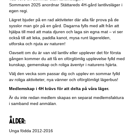
Sommaren 2025 anordnar Stättareds 4H-gård lantlivsläger i
egen regi.
Lägret bjuder på en rad aktiviteter där alla får prova på de
sysslor man gör på en gård. Dagarna fylls med allt från att
hjälpa till med att mata djuren och laga sin egna mat – vi ser
också till att leka, paddla kanot, mysa runt lägerelden,
utforska och njuta av naturen!
Oavsett om du är van vid lantliv eller upplever det för första
gången kommer du att få en oförglömlig upplevelse fylld med
kunskap, gemenskap och roliga äventyr i naturens hjärta.
Välj den vecka som passar dig och upplev en sommar fylld
av roliga aktiviteter, nya vänner och oförglömligt lägerbus!
Medlemskap i 4H krävs för att delta på våra läger.
Är du inte redan medlem skapas en separat medlemsfaktura
i samband med anmälan.
Ålder:
Unga födda 2012-2016