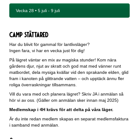
Vecka 28 • 5 juli - 9 juli
Camp Stättared
Har du blivit för gammal för lantlivsläger?
Ingen fara, vi har en vecka just för dig!
På lägret väntar en mix av magiska stunder! Kom nära
gårdens djur, njut av skratt och god mat med vänner runt
matbordet, dela mysiga kvällar vid den sprakande elden, glid
fram i kanoten på glittrande vatten – och upptäck ännu fler
roliga överraskningar tillsammans.
Vill du vara med och planera lägret? Skriv JA i anmälan så
hör vi av oss. (Gäller om anmälan sker innan maj 2025)
Medlemskap i 4H krävs för att delta på våra läger.
Är du inte redan medlem skapas en separat medlemsfaktura
i samband med anmälan.