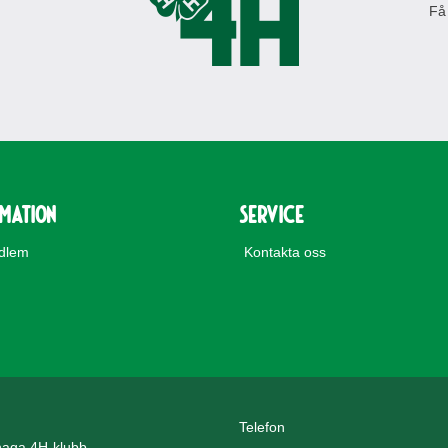
Få
rmation
Service
edlem
Kontakta oss
Telefon
aga 4H-klubb