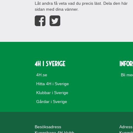
Låt andra få veta vad du precis läst. Dela den här
sidan med dina vänner.
4H i Sverige
Info
4H.se
Bli m
Hitta 4H i Sverige
Klubbar i Sverige
Gårdar i Sverige
Besöksadress
Adress
Kungshaga 4H-klubb
Kungsh