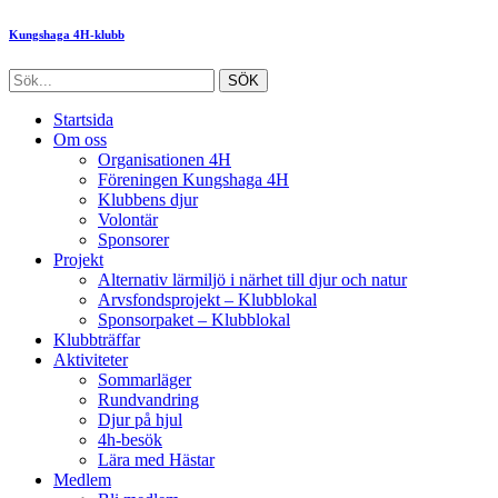
Kungshaga 4H-klubb
Startsida
Om oss
Organisationen 4H
Föreningen Kungshaga 4H
Klubbens djur
Volontär
Sponsorer
Projekt
Alternativ lärmiljö i närhet till djur och natur
Arvsfondsprojekt – Klubblokal
Sponsorpaket – Klubblokal
Klubbträffar
Aktiviteter
Sommarläger
Rundvandring
Djur på hjul
4h-besök
Lära med Hästar
Medlem