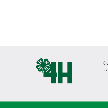
Gi
Få