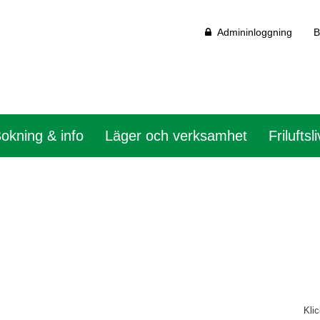
Admininloggning
B
okning & info
Läger och verksamhet
Friluftsli
Klic