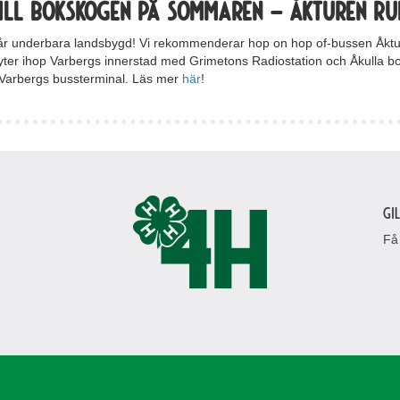
till bokskogen på sommaren – Åkturen ru
år underbara landsbygd! Vi rekommenderar hop on hop of-bussen Åkture
yter ihop Varbergs innerstad med Grimetons Radiostation och Åkulla b
Varbergs bussterminal. Läs mer
här
!
Gi
Få