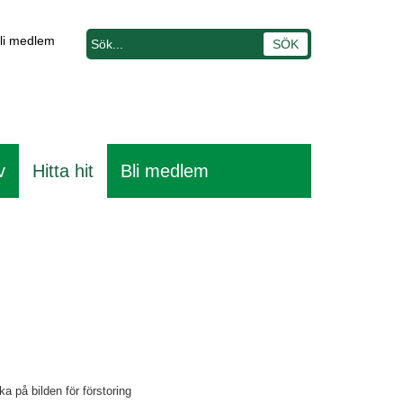
li medlem
v
Hitta hit
Bli medlem
ka på bilden för förstoring