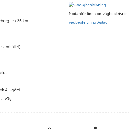
Nedanför finns en vägbeskrivning 
rberg, ca 25 km.
vägbeskrivning Ästad
i samhället).
slut.
ylt 4H-gård.
na väg.