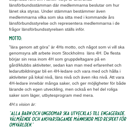
länsförbundsstämman där medlemmarna beslutar om hur
länet ska styras. Under stämman bestämmer även
medlemmarna vilka som ska sitta med i kommande års
länsförbundsstyrelse och representera medlemmarna i de
frågor länsförbundsstyrelsen ställs inför.
Motto:
”lära genom att göra” är 4Hs motto, och något som vi vill ska
genomsyra allt arbete inom Stockholms läns 4H. De flesta
börjar sin resa inom 4H som gruppdeltagare på en
gård/klubbs aktiviteter, sedan kan man med erfarenhet och
ledarutbildningar bli en 4H-ledare och vara med och hålla i
aktiviteter på lokal nivå, läns nivå och även riks nivå. Att vara
4H-ledare innebär många saker, och ger möjligheter för både
lärande och egen utveckling, men också en hel del roliga
saker som läger, utbytesprogram med mera.
4H:s vision är:
”Alla barn och ungdomar ska utvecklas till engagerade,
välmående och ansvarstagande människor med respekt för
omvärlden.”