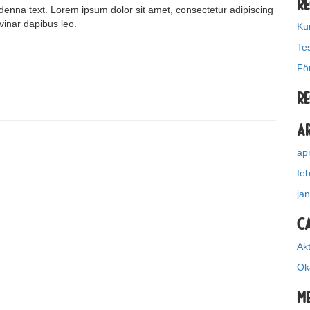
Re
a denna text. Lorem ipsum dolor sit amet, consectetur adipiscing
lvinar dapibus leo.
Ku
Te
Fö
R
A
apr
fe
ja
C
Akt
Ok
M