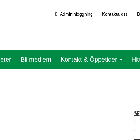
Admininloggning
Kontakta oss
B
teter
Bli medlem
Kontakt & Öppetider
Hit
S