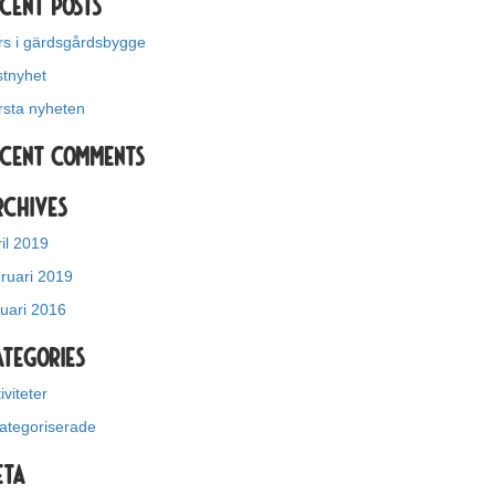
cent Posts
rs i gärdsgårdsbygge
stnyhet
rsta nyheten
ecent Comments
rchives
il 2019
bruari 2019
nuari 2016
ategories
iviteter
ategoriserade
eta