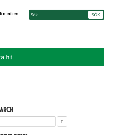
li medlem
ta hit
earch