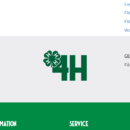
Lo
Flö
Fl
Wo
Gi
Få
rmation
Service