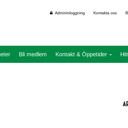
Admininloggning
Kontakta oss
B
teter
Bli medlem
Kontakt & Öppetider
Hit
A