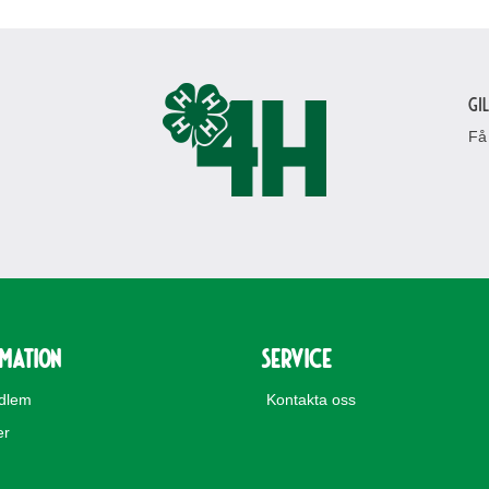
Gi
Få
rmation
Service
edlem
Kontakta oss
er