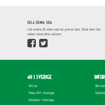
Dela denna sida
Låt andra få veta vad du precis läst. Dela den här
sidan med dina vänner.
4H i Sverige
Info
4H.se
Bli m
Hitta 4H i Sverige
Nyhet
Klubbar i Sverige