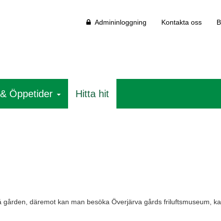
Admininloggning
Kontakta oss
B
 & Öppetider
Hitta hit
te på gården, däremot kan man besöka Överjärva gårds friluftsmuseum, k