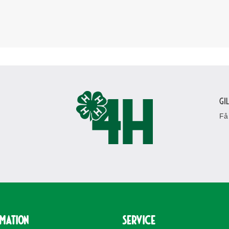
Gi
Få
rmation
Service