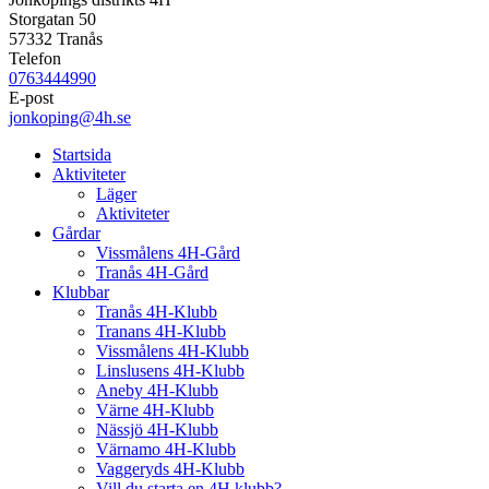
Storgatan 50
57332 Tranås
Telefon
0763444990
E-post
jonkoping@4h.se
Startsida
Aktiviteter
Läger
Aktiviteter
Gårdar
Vissmålens 4H-Gård
Tranås 4H-Gård
Klubbar
Tranås 4H-Klubb
Tranans 4H-Klubb
Vissmålens 4H-Klubb
Linslusens 4H-Klubb
Aneby 4H-Klubb
Värne 4H-Klubb
Nässjö 4H-Klubb
Värnamo 4H-Klubb
Vaggeryds 4H-Klubb
Vill du starta en 4H klubb?