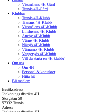
Vissmålens 4H-Gård
Tranås 4H-Gård
Klubbar
Tranås 4H-Klubb
Tranans 4H-Klubb
Vissmålens 4H-Klubb
Linslusens 4H-Klubb
Aneby 4H-Klubb
Värne 4H-Klubb
Nässjö 4H-Klubb
Värnamo 4H-Klubb
Vaggeryds 4H-Klubb
Vill du starta en 4H klubb?
Om oss
Om 4H
Personal & kontakter
Hitta hit
Bli medlem
Besöksadress
Jönköpings distrikts 4H
Storgatan 50
57332 Tranås
Adress
Jönköpings distrikts 4H