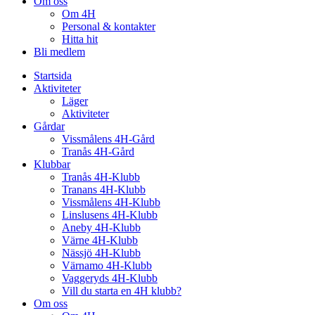
Om oss
Om 4H
Personal & kontakter
Hitta hit
Bli medlem
Startsida
Aktiviteter
Läger
Aktiviteter
Gårdar
Vissmålens 4H-Gård
Tranås 4H-Gård
Klubbar
Tranås 4H-Klubb
Tranans 4H-Klubb
Vissmålens 4H-Klubb
Linslusens 4H-Klubb
Aneby 4H-Klubb
Värne 4H-Klubb
Nässjö 4H-Klubb
Värnamo 4H-Klubb
Vaggeryds 4H-Klubb
Vill du starta en 4H klubb?
Om oss