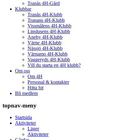
Tranås 4H-Gård
Klubbar
Tranås 4H-Klubb
Tranans 4H-Klubb
Vissmålens 4H-Klubb
Linslusens 4H-Klubb
Aneby 4H-Klubb
Värne 4H-Klubb
Nässjö 4H-Klubb
Värnamo 4H-Klubb
Vaggeryds 4H-Klubb
Vill du starta en 4H klubb?
Om oss
Om 4H
Personal & kontakter
Hitta hit
Bli medlem
topnav-meny
Startsida
Aktiviteter
Läger
Aktiviteter
Gårdar