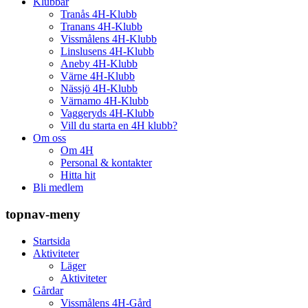
Klubbar
Tranås 4H-Klubb
Tranans 4H-Klubb
Vissmålens 4H-Klubb
Linslusens 4H-Klubb
Aneby 4H-Klubb
Värne 4H-Klubb
Nässjö 4H-Klubb
Värnamo 4H-Klubb
Vaggeryds 4H-Klubb
Vill du starta en 4H klubb?
Om oss
Om 4H
Personal & kontakter
Hitta hit
Bli medlem
topnav-meny
Startsida
Aktiviteter
Läger
Aktiviteter
Gårdar
Vissmålens 4H-Gård