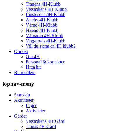
Tranans 4H-Klubb
Vissmålens 4H-Klubb
Linslusens 4H-Klubb
Aneby 4H-Klubb
Värne 4H-Klubb
Nässjö 4H-Klubb
Värnamo 4H-Klubb
Vaggeryds 4H-Klubb
Vill du starta en 4H klubb?
Om oss
Om 4H
Personal & kontakter
Hitta hit
Bli medlem
topnav-meny
Startsida
Aktiviteter
Läger
Aktiviteter
Gårdar
Vissmålens 4H-Gård
Tranås 4H-Gård