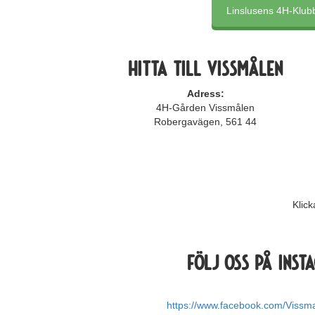
Linslusens 4H-Klub
hitta till Vissmålen
Adress:
4H-Gården Vissmålen
Robergavägen, 561 44
Klic
Följ oss på inst
https://www.facebook.com/Vissm