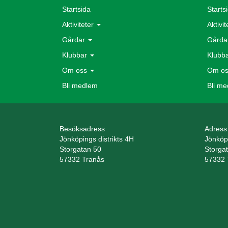
Startsida
Starts
Aktiviteter
Aktivi
Gårdar
Gårda
Klubbar
Klubb
Om oss
Om o
Bli medlem
Bli m
Besöksadress
Adress
Jönköpings distrikts 4H
Jönköpi
Storgatan 50
Storga
57332 Tranås
57332 