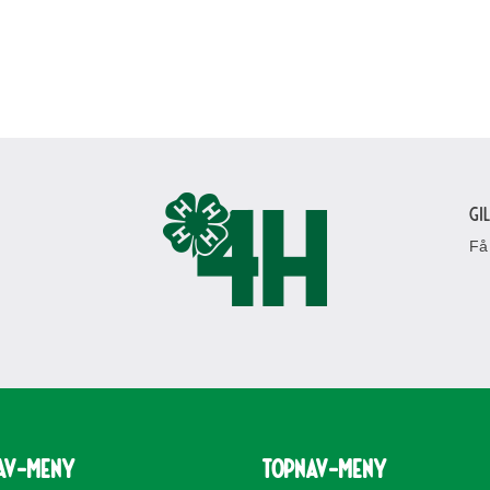
Gi
Få
av-meny
topnav-meny