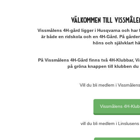
välkommen till vissmåle
Vissmålens 4H-gård ligger i Husqvarna och har 
är både en ridskola och en 4H-Gård. På gården h
höns och självklart hä
På Vissmålens 4H-Gård finns två 4H-Klubbar, Vi
på gröna knappen till klubben du v
Vill du bli medlem i Vissmåle
Vissmålens 4H-Klub
vill du bli medlem i Linslusen