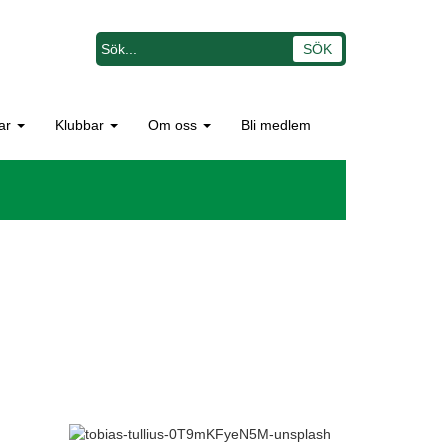
ar
Klubbar
Om oss
Bli medlem