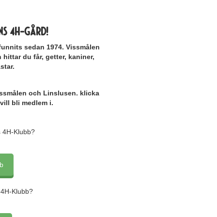
ns 4h-gård!
funnits sedan 1974. Vissmålen
ittar du får, getter, kaniner,
star.
ssmålen och Linslusen. klicka
ill bli medlem i.
ns 4H-Klubb?
b
s 4H-Klubb?