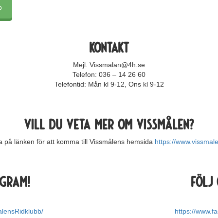
b
Kontakt
Mejl: Vissmalan@4h.se
Telefon: 036 – 14 26 60
Telefontid: Mån kl 9-12, Ons kl 9-12
Vill du veta mer om vissmålen?
ka på länken för att komma till Vissmålens hemsida
https://www.vissmale
agram!
Följ 
alensRidklubb/
https://www.f