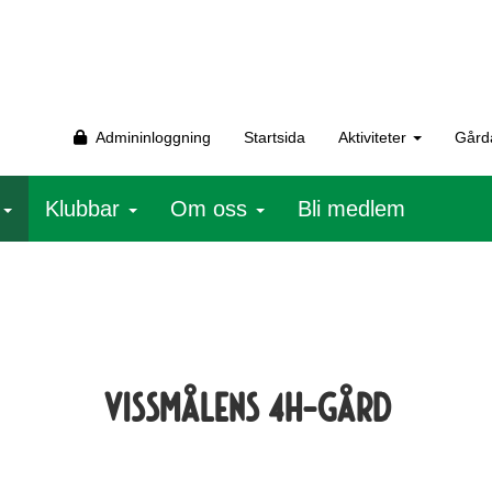
Admininloggning
Startsida
Aktiviteter
Gård
r
Klubbar
Om oss
Bli medlem
vissmålens 4h-gård