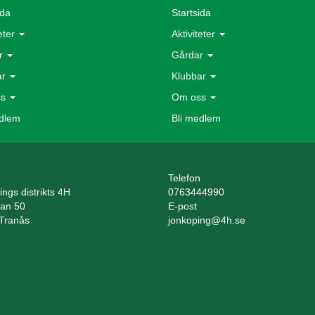
ida
Startsida
teter
Aktiviteter
r
Gårdar
ar
Klubbar
ss
Om oss
edlem
Bli medlem
Telefon
ngs distrikts 4H
0763444990
tan 50
E-post
Tranås
jonkoping@4h.se