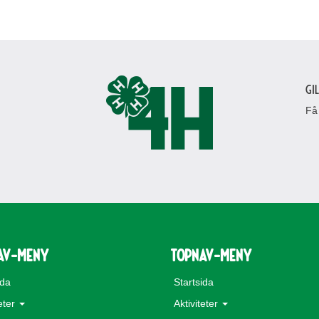
Gi
Få
av-meny
topnav-meny
ida
Startsida
teter
Aktiviteter