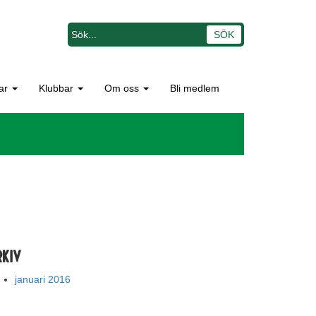
ar
Klubbar
Om oss
Bli medlem
rkiv
januari 2016