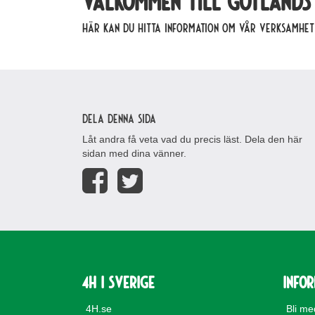
Välkommen till Gotlands 
Här kan du hitta information om vår verksamhet
Dela denna sida
Låt andra få veta vad du precis läst. Dela den här
sidan med dina vänner.
4H i Sverige
Info
4H.se
Bli m