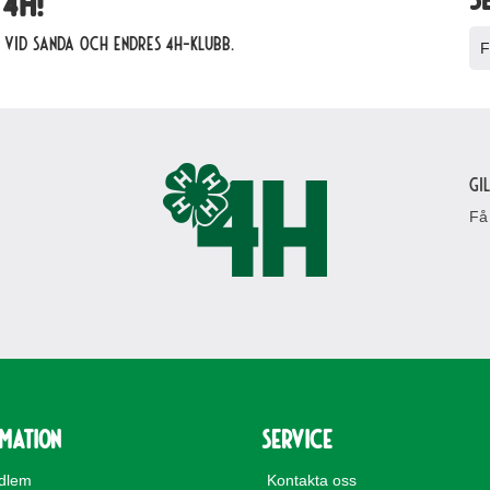
4H!
 vid Sanda och Endres 4H-klubb.
F
Gi
Få
rmation
Service
edlem
Kontakta oss