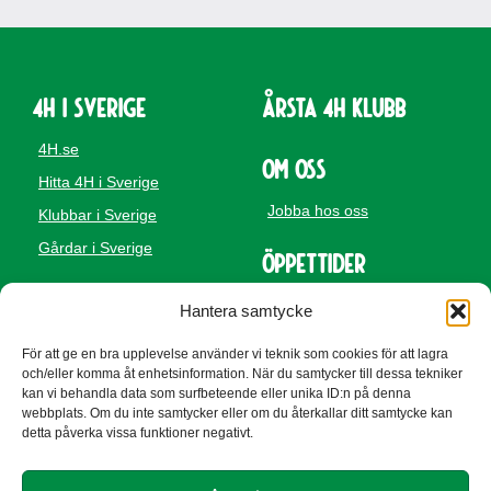
4H i Sverige
Årsta 4H Klubb
4H.se
Om oss
Hitta 4H i Sverige
Jobba hos oss
Klubbar i Sverige
Gårdar i Sverige
Öppettider
Hantera samtycke
För att ge en bra upplevelse använder vi teknik som cookies för att lagra
Besöksadress
Adress
och/eller komma åt enhetsinformation. När du samtycker till dessa tekniker
Årsta 4H
Årsta 4H
kan vi behandla data som surfbeteende eller unika ID:n på denna
Vitkålsgatan 78a
se besöksadress
webbplats. Om du inte samtycker eller om du återkallar ditt samtycke kan
754 49 UPPSALA
Telefon
detta påverka vissa funktioner negativt.
070-240 24 76
E-post