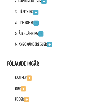
2. Förberedelser
3. Hämtning
4. Hemkomst
5. Återlämning
6. Avbokningsregler
Följande ingår
Kaniner
Bur
Foder