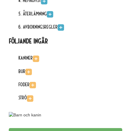
4. Hemkomst
5. Återlämning
6. Avbokningsregler
Följande ingår
Kaniner
Bur
Foder
Strö