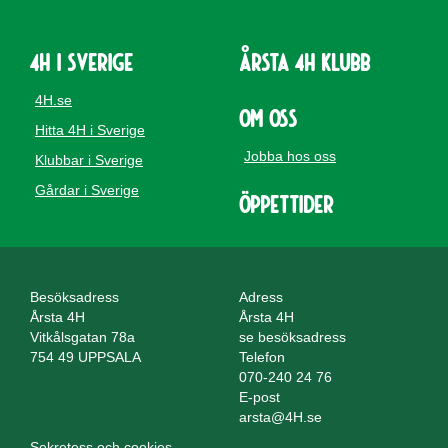
4H i Sverige
Årsta 4H Klubb
4H.se
Om oss
Hitta 4H i Sverige
Jobba hos oss
Klubbar i Sverige
Gårdar i Sverige
Öppettider
Besöksadress
Adress
Årsta 4H
Årsta 4H
Vitkålsgatan 78a
se besöksadress
754 49 UPPSALA
Telefon
070-240 24 76
E-post
arsta@4H.se
Sekretess och cookies