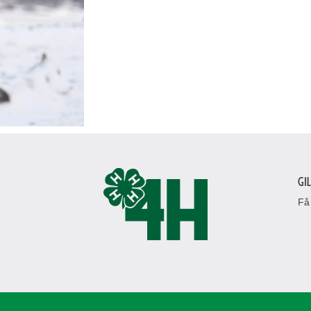
Gi
Få