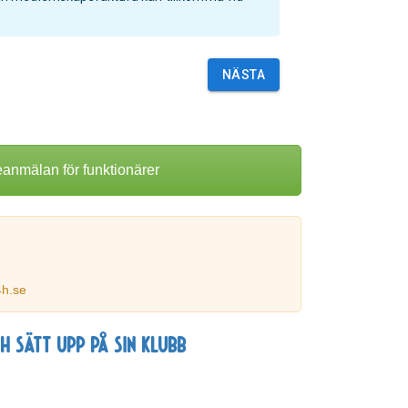
NÄSTA
eanmälan för funktionärer
4h.se
h sätt upp på sin klubb