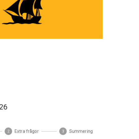
x26
Extra frågor
Summering
2
3