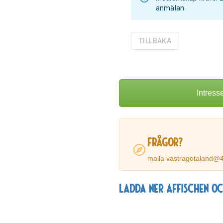
anmälan.
TILLBAKA
Intress
Frågor?
maila vastragotaland@
Ladda ner affischen oc