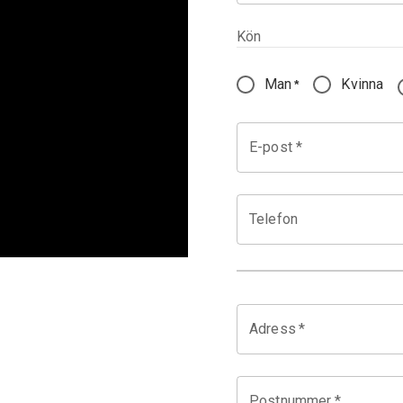
Kön
Man
Kvinna
*
E-post *
Telefon
Adress
*
Postnummer
*