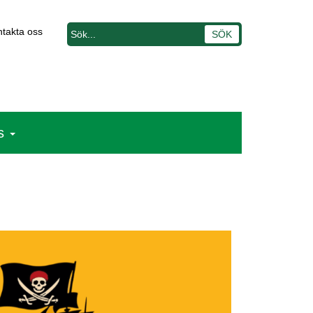
takta oss
s