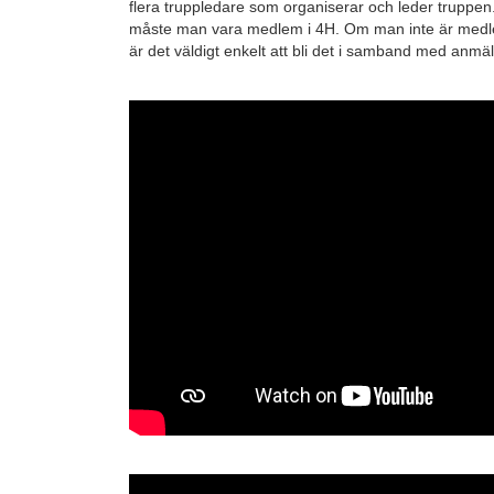
flera truppledare som organiserar och leder truppen. 
måste man vara medlem i 4H. Om man inte är medle
är det väldigt enkelt att bli det i samband med anmä