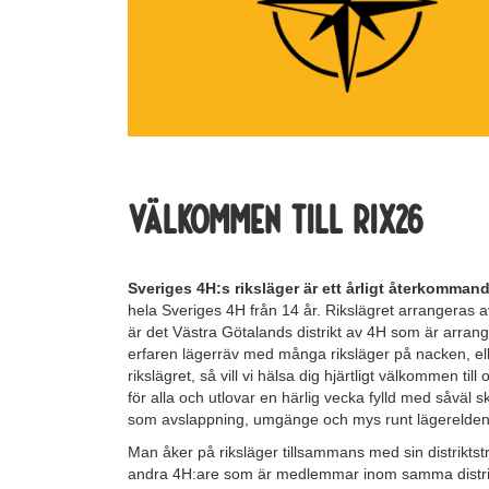
Välkommen till RIX26
Sveriges 4H:s riksläger är ett årligt återkommand
hela Sveriges 4H från 14 år. Rikslägret arrangeras a
är det Västra Götalands distrikt av 4H som är arran
erfaren lägerräv med många riksläger på nacken, ell
rikslägret, så vill vi hälsa dig hjärtligt välkommen til
för alla och utlovar en härlig vecka fylld med såväl sk
som avslappning, umgänge och mys runt lägerelden
Man åker på riksläger tillsammans med sin distriktst
andra 4H:are som är medlemmar inom samma distrikt