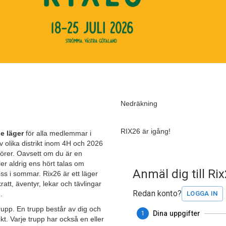
Nedräkning
RIX26 är igång!
e läger
för alla medlemmar i
v olika distrikt inom 4H och 2026
görer. Oavsett om du är en
er aldrig ens hört talas om
Anmäl dig till Ri
l oss i sommar. Rix26 är ett läger
ratt, äventyr, lekar och tävlingar
Redan konto?
.
LOGGA IN
rupp. En trupp består av dig och
Dina uppgifter
1
. Varje trupp har också en eller