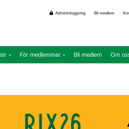
Admininloggning
Bli medlem
Kon
eter
För medlemmar
Bli medlem
Om os