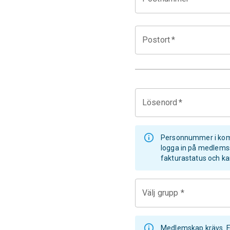
Postort
*
Lösenord
*
Personnummer i komb
logga in på medlemssy
fakturastatus och ka
Välj grupp *
Medlemskap krävs. E