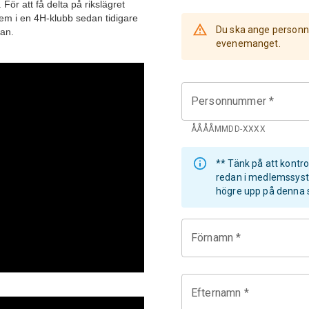
För att få delta på rikslägret
m i en 4H-klubb sedan tidigare
Du ska ange personn
lan.
evenemanget.
Personnummer *
ÅÅÅÅMMDD-XXXX
** Tänk på att kontr
redan i medlemssyst
högre upp på denna s
Förnamn *
Efternamn *