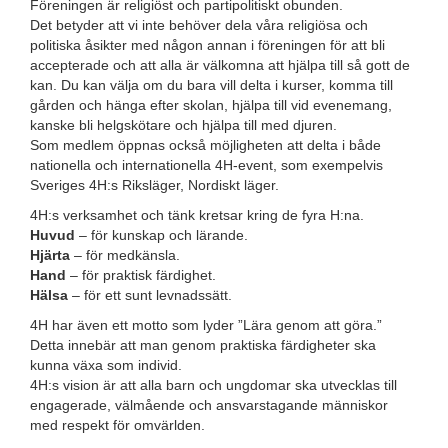
Föreningen är religiöst och partipolitiskt obunden.
Det betyder att vi inte behöver dela våra religiösa och
politiska åsikter med någon annan i föreningen för att bli
accepterade och att alla är välkomna att hjälpa till så gott de
kan. Du kan välja om du bara vill delta i kurser, komma till
gården och hänga efter skolan, hjälpa till vid evenemang,
kanske bli helgskötare och hjälpa till med djuren.
Som medlem öppnas också möjligheten att delta i både
nationella och internationella 4H-event, som exempelvis
Sveriges 4H:s Riksläger, Nordiskt läger.
4H:s verksamhet och tänk kretsar kring de fyra H:na.
Huvud
– för kunskap och lärande.
Hjärta
– för medkänsla.
Hand
– för praktisk färdighet.
Hälsa
– för ett sunt levnadssätt.
4H har även ett motto som lyder ”Lära genom att göra.”
Detta innebär att man genom praktiska färdigheter ska
kunna växa som individ.
4H:s vision är att alla barn och ungdomar ska utvecklas till
engagerade, välmående och ansvarstagande människor
med respekt för omvärlden.