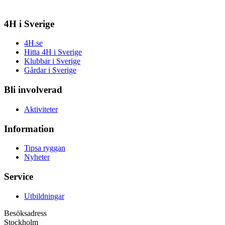
4H i Sverige
4H.se
Hitta 4H i Sverige
Klubbar i Sverige
Gårdar i Sverige
Bli involverad
Aktiviteter
Information
Tipsa ryggan
Nyheter
Service
Utbildningar
Besöksadress
Stockholm