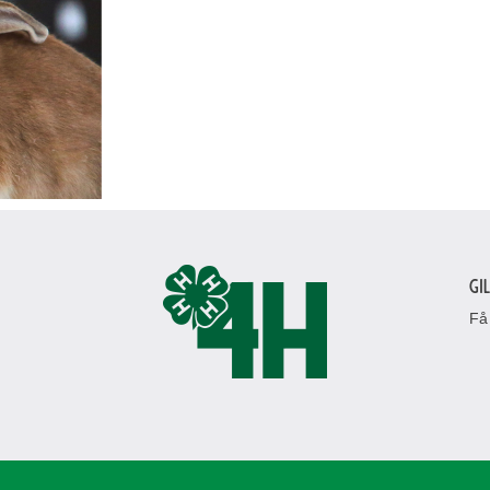
Gi
Få