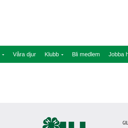
r
Våra djur
Klubb
Bli medlem
Jobba 
Gi