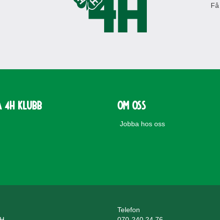
Få
a 4H Klubb
Om oss
Jobba hos oss
Telefon
4H
070-240 24 76