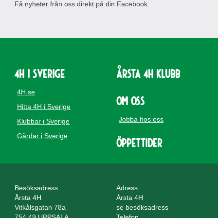
Få nyheter från oss direkt på din Facebook.
4H i Sverige
Årsta 4H Klubb
4H.se
Om oss
Hitta 4H i Sverige
Jobba hos oss
Klubbar i Sverige
Gårdar i Sverige
Öppettider
Besöksadress
Adress
Årsta 4H
Årsta 4H
Vitkålsgatan 78a
se besöksadress
754 49 UPPSALA
Telefon