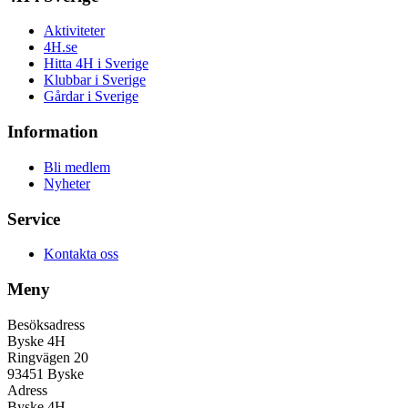
Aktiviteter
4H.se
Hitta 4H i Sverige
Klubbar i Sverige
Gårdar i Sverige
Information
Bli medlem
Nyheter
Service
Kontakta oss
Meny
Besöksadress
Byske 4H
Ringvägen 20
93451 Byske
Adress
Byske 4H