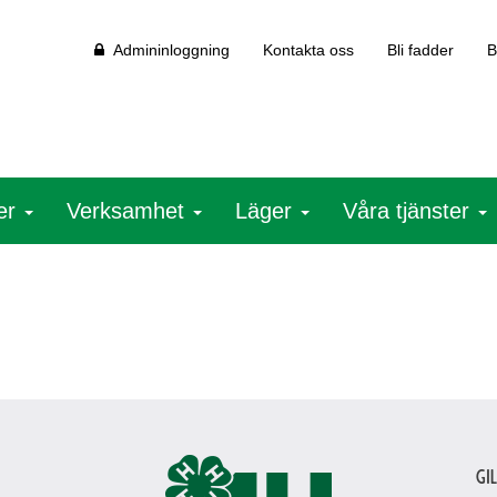
Admininloggning
Kontakta oss
Bli fadder
B
ter
Verksamhet
Läger
Våra tjänster
Gi