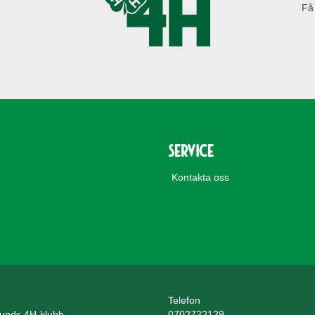
Få
Service
Kontakta oss
Telefon
unds 4H-klubb
0702722129