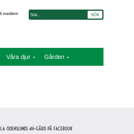
li medlem
Våra djur
Gården
lla Odenslunds 4H-gård på Facebook