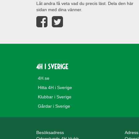
Låt andra få veta vad du precis läst. Dela den här
sidan med dina vänner.
4H i Sverige
4H.se
Hitta 4H i Sverige
Klubbar i Sverige
Gårdar i Sverige
Besöksadress
Adress
Odenslunds 4H-klubb
Odensl