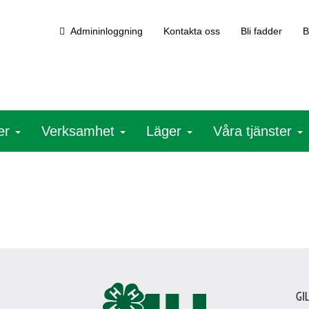
Admininloggning
Kontakta oss
Bli fadder
B
ter
Verksamhet
Läger
Våra tjänster
Gi