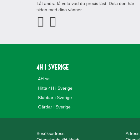
Låt andra få veta vad du precis läst. Dela den här
sidan med dina vänner.
4H i Sverige
4H.se
Hitta 4H i Sverige
Klubbar i Sverige
Gårdar i Sverige
Besöksadress
Adress
Odenslunds 4H-klubb
Odensl