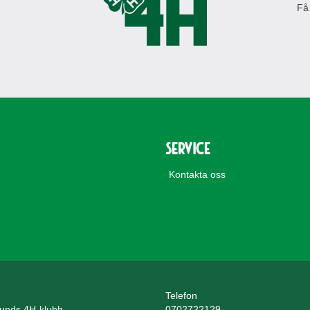
Få
Service
Kontakta oss
Telefon
unds 4H-klubb
0702722129