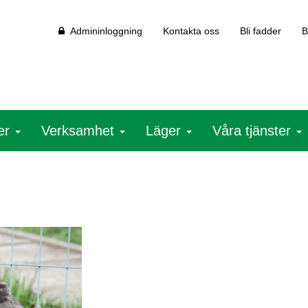
Admininloggning
Kontakta oss
Bli fadder
B
ter
Verksamhet
Läger
Våra tjänster