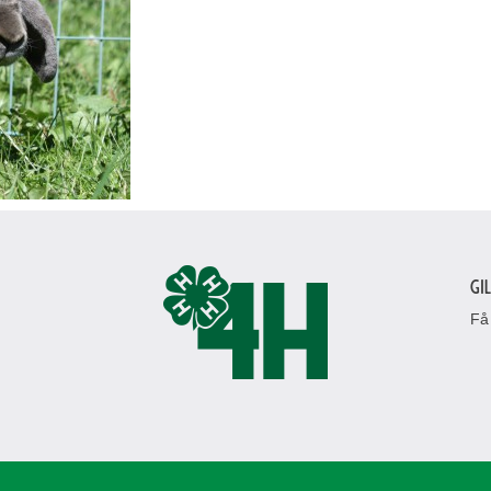
Gi
Få