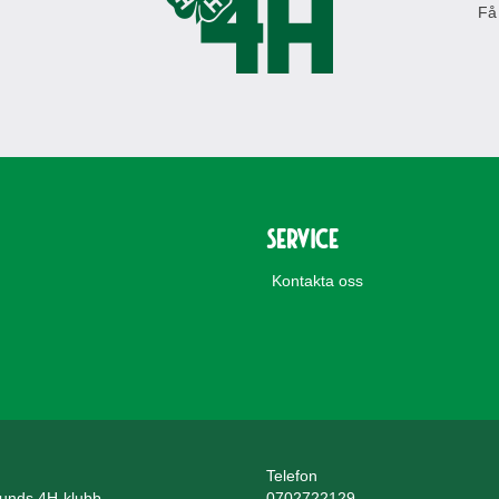
Få
Service
Kontakta oss
Telefon
unds 4H-klubb
0702722129