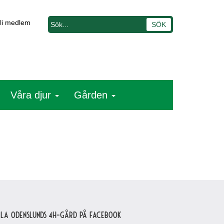
li medlem
Våra djur
Gården
lla Odenslunds 4H-gård på Facebook