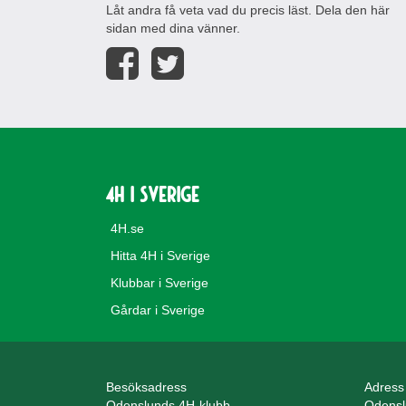
Låt andra få veta vad du precis läst. Dela den här
sidan med dina vänner.
4H i Sverige
4H.se
Hitta 4H i Sverige
Klubbar i Sverige
Gårdar i Sverige
Besöksadress
Adress
Odenslunds 4H-klubb
Odensl