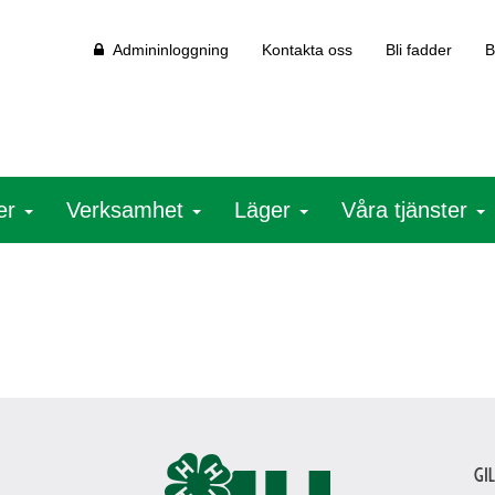
Admininloggning
Kontakta oss
Bli fadder
B
ter
Verksamhet
Läger
Våra tjänster
Gi